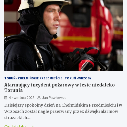
TORUŃ - CHEŁMIŃSKIE PRZEDMIEŚCIE
TORUŃ - WRZOSY
Alarmujący incydent pożarowy w lesie niedaleko
Torunia
4 kwietnia 2025
Jan Pawłowski
Dzisiejszy spokojny dzień na Chełmińskim Przedmieściu i w
Wrzosach został nagle przerwany przez dźwięki alarmów
strażackich.…
Czytaj dalej