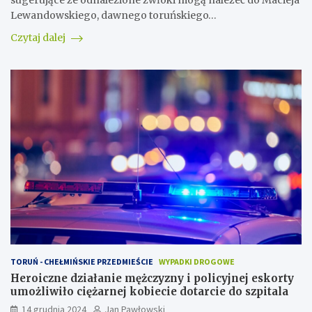
sugerujące że odnalezione zwłoki mogą należeć do Macieja
Lewandowskiego, dawnego toruńskiego…
Czytaj dalej
TORUŃ - CHEŁMIŃSKIE PRZEDMIEŚCIE
WYPADKI DROGOWE
Heroiczne działanie mężczyzny i policyjnej eskorty
umożliwiło ciężarnej kobiecie dotarcie do szpitala
14 grudnia 2024
Jan Pawłowski