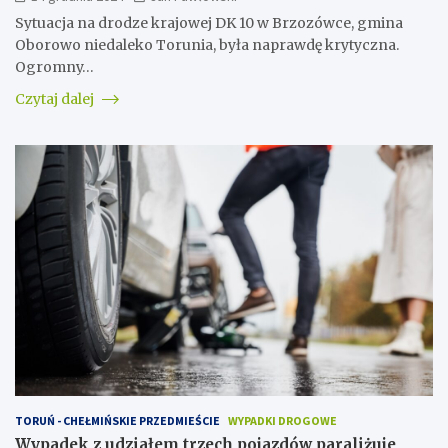
Sytuacja na drodze krajowej DK 10 w Brzozówce, gmina
Oborowo niedaleko Torunia, była naprawdę krytyczna.
Ogromny…
Czytaj dalej
TORUŃ - CHEŁMIŃSKIE PRZEDMIEŚCIE
WYPADKI DROGOWE
Wypadek z udziałem trzech pojazdów paraliżuje