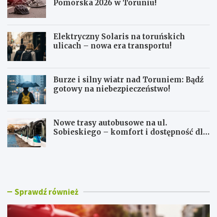
Pomorska 2026 w Toruniu!
Elektryczny Solaris na toruńskich
ulicach – nowa era transportu!
Burze i silny wiatr nad Toruniem: Bądź
gotowy na niebezpieczeństwo!
Nowe trasy autobusowe na ul.
Sobieskiego – komfort i dostępność dla
mieszkańców!
R
E
o
l
w
e
e
k
r
t
Sprawdź również
o
r
w
y
a
c