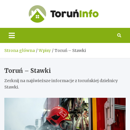
Skip
to
content
Toruń
Info
Strona główna
Wpisy
Toruń – Stawki
Toruń – Stawki
Zerknij na najświeższe informacje z toruńskiej dzielnicy
Stawki.