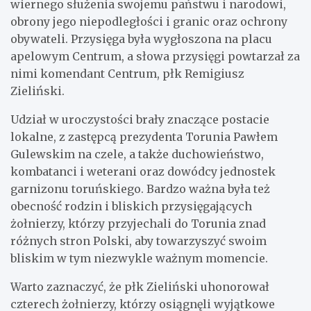
wiernego służenia swojemu państwu i narodowi,
obrony jego niepodległości i granic oraz ochrony
obywateli. Przysięga była wygłoszona na placu
apelowym Centrum, a słowa przysięgi powtarzał za
nimi komendant Centrum, płk Remigiusz
Zieliński.
Udział w uroczystości brały znaczące postacie
lokalne, z zastępcą prezydenta Torunia Pawłem
Gulewskim na czele, a także duchowieństwo,
kombatanci i weterani oraz dowódcy jednostek
garnizonu toruńskiego. Bardzo ważna była też
obecność rodzin i bliskich przysięgających
żołnierzy, którzy przyjechali do Torunia znad
różnych stron Polski, aby towarzyszyć swoim
bliskim w tym niezwykle ważnym momencie.
Warto zaznaczyć, że płk Zieliński uhonorował
czterech żołnierzy, którzy osiągnęli wyjątkowe