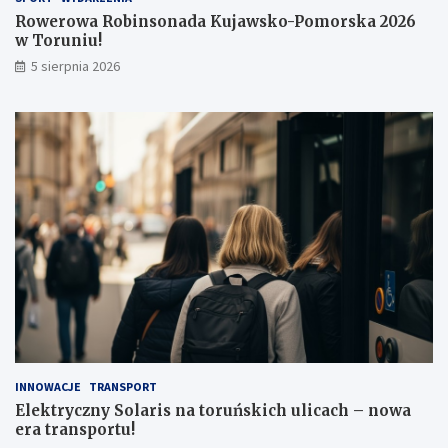
j
o
a
r
Rowerowa Robinsonada Kujawsko-Pomorska 2026
w
u
w Toruniu!
s
ń
5 sierpnia 2026
k
s
o
k
-
i
P
c
o
h
m
u
o
l
r
i
s
c
k
a
a
c
2
h
0
–
2
n
6
o
w
w
T
a
INNOWACJE
TRANSPORT
o
e
Elektryczny Solaris na toruńskich ulicach – nowa
r
r
era transportu!
u
a