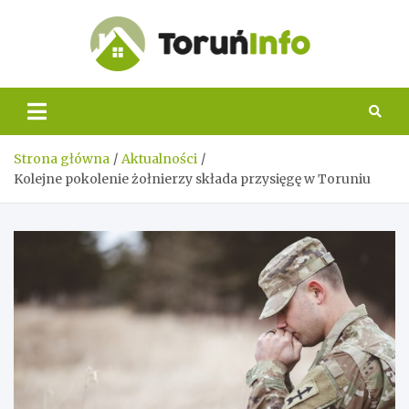
Skip
to
content
Toruń
Info
Strona główna
Aktualności
Kolejne pokolenie żołnierzy składa przysięgę w Toruniu