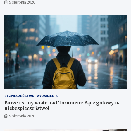
5 sierpnia 2026
n
t
i
r
u
a
!
n
s
p
o
r
t
u
!
BEZPIECZEŃSTWO
WYDARZENIA
Burze i silny wiatr nad Toruniem: Bądź gotowy na
niebezpieczeństwo!
5 sierpnia 2026