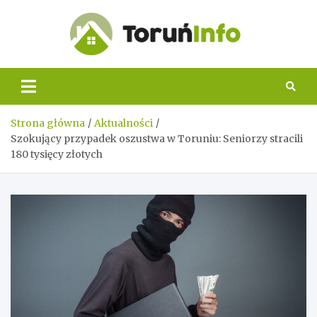
Skip
to
content
Toruń
Info
Strona główna
Aktualności
Szokujący przypadek oszustwa w Toruniu: Seniorzy stracili
180 tysięcy złotych