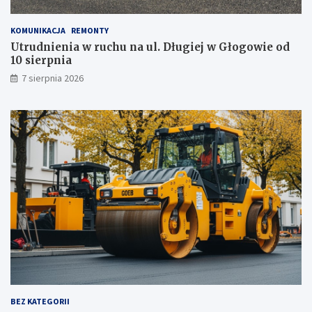
o
g
KOMUNIKACJA
REMONTY
a
Utrudnienia w ruchu na ul. Długiej w Głogowie od
b
10 sierpnia
i
n
7 sierpnia 2026
e
t
u
!
BEZ KATEGORII