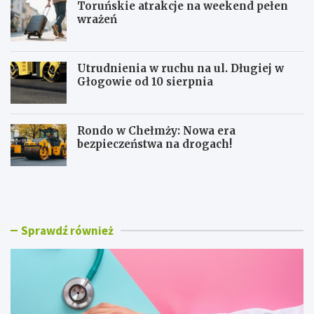
Toruńskie atrakcje na weekend pełen
wrażeń
Utrudnienia w ruchu na ul. Długiej w
Głogowie od 10 sierpnia
Rondo w Chełmży: Nowa era
bezpieczeństwa na drogach!
D
T
a
o
r
r
m
u
o
ń
Sprawdź również
w
s
e
k
b
i
a
e
d
a
a
t
n
r