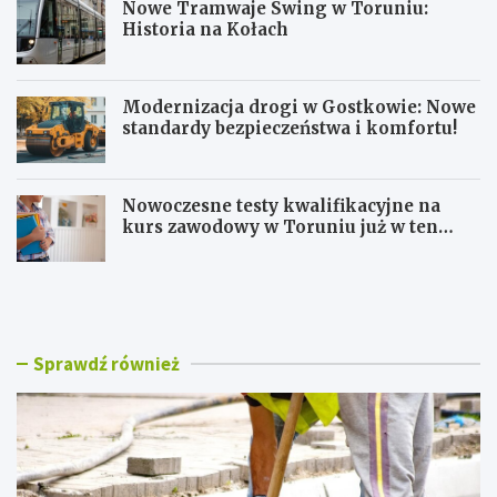
Nowe Tramwaje Swing w Toruniu:
Historia na Kołach
Modernizacja drogi w Gostkowie: Nowe
standardy bezpieczeństwa i komfortu!
Nowoczesne testy kwalifikacyjne na
kurs zawodowy w Toruniu już w ten
weekend!
U
N
t
o
r
w
u
e
d
T
Sprawdź również
n
r
i
a
e
m
n
w
i
a
a
j
n
e