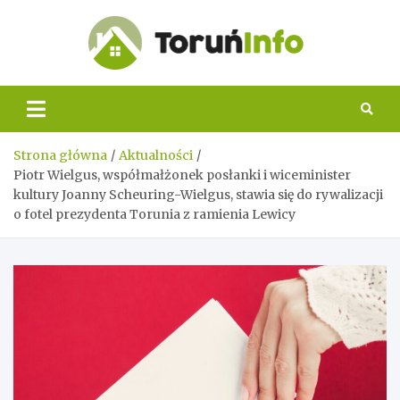
Skip
to
content
Toruń
Info
Strona główna
Aktualności
Piotr Wielgus, współmałżonek posłanki i wiceminister
kultury Joanny Scheuring-Wielgus, stawia się do rywalizacji
o fotel prezydenta Torunia z ramienia Lewicy