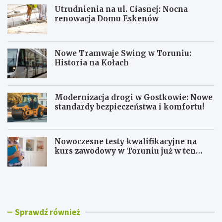
Utrudnienia na ul. Ciasnej: Nocna
renowacja Domu Eskenów
Nowe Tramwaje Swing w Toruniu:
Historia na Kołach
Modernizacja drogi w Gostkowie: Nowe
standardy bezpieczeństwa i komfortu!
Nowoczesne testy kwalifikacyjne na
kurs zawodowy w Toruniu już w ten
weekend!
U
N
t
o
r
w
u
e
d
T
Sprawdź również
n
r
i
a