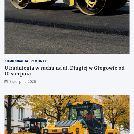
z
m
o
b
i
l
n
e
g
o
g
KOMUNIKACJA
REMONTY
a
Utrudnienia w ruchu na ul. Długiej w Głogowie od
b
10 sierpnia
i
n
7 sierpnia 2026
e
t
u
!