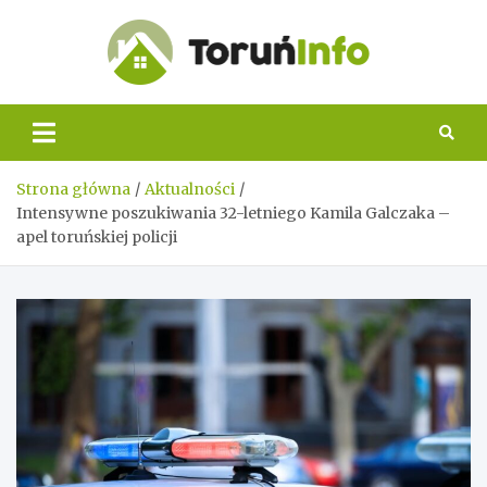
Skip
to
content
Toruń
Info
Strona główna
Aktualności
Intensywne poszukiwania 32-letniego Kamila Galczaka –
apel toruńskiej policji