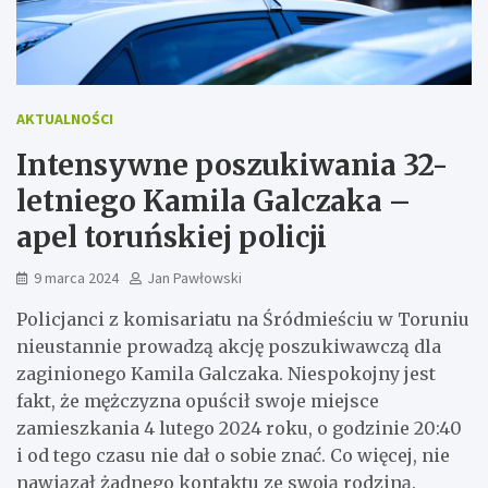
AKTUALNOŚCI
Intensywne poszukiwania 32-
letniego Kamila Galczaka –
apel toruńskiej policji
9 marca 2024
Jan Pawłowski
Policjanci z komisariatu na Śródmieściu w Toruniu
nieustannie prowadzą akcję poszukiwawczą dla
zaginionego Kamila Galczaka. Niespokojny jest
fakt, że mężczyzna opuścił swoje miejsce
zamieszkania 4 lutego 2024 roku, o godzinie 20:40
i od tego czasu nie dał o sobie znać. Co więcej, nie
nawiązał żadnego kontaktu ze swoją rodziną.