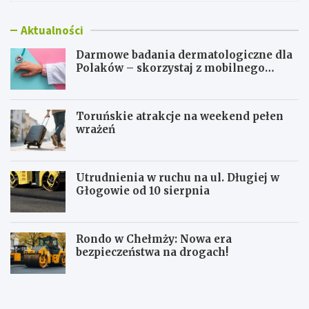
Aktualności
Darmowe badania dermatologiczne dla
Polaków – skorzystaj z mobilnego
gabinetu!
Toruńskie atrakcje na weekend pełen
wrażeń
Utrudnienia w ruchu na ul. Długiej w
Głogowie od 10 sierpnia
Rondo w Chełmży: Nowa era
bezpieczeństwa na drogach!
D
T
a
o
r
r