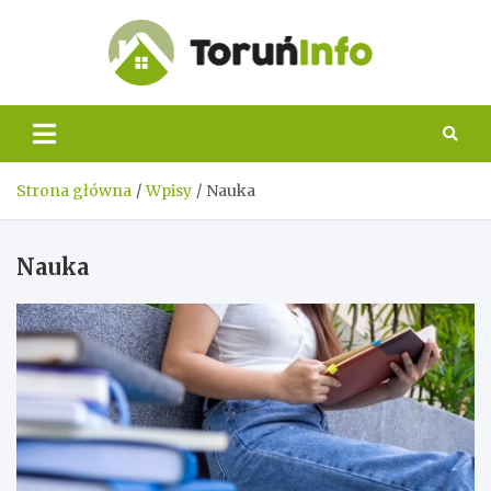
Skip
to
content
Toruń
Info
Strona główna
Wpisy
Nauka
Nauka