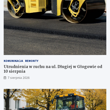
a
j
z
m
o
b
i
l
n
e
g
o
g
KOMUNIKACJA
REMONTY
a
Utrudnienia w ruchu na ul. Długiej w Głogowie od
b
10 sierpnia
i
n
7 sierpnia 2026
e
t
u
!