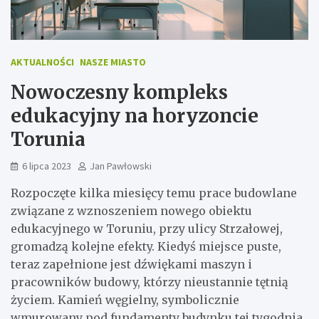
AKTUALNOŚCI
NASZE MIASTO
Nowoczesny kompleks
edukacyjny na horyzoncie
Torunia
6 lipca 2023
Jan Pawłowski
Rozpoczęte kilka miesięcy temu prace budowlane
związane z wznoszeniem nowego obiektu
edukacyjnego w Toruniu, przy ulicy Strzałowej,
gromadzą kolejne efekty. Kiedyś miejsce puste,
teraz zapełnione jest dźwiękami maszyn i
pracowników budowy, którzy nieustannie tętnią
życiem. Kamień węgielny, symbolicznie
wmurowany pod fundamenty budynku tej tygodnia,