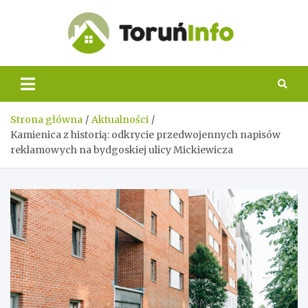
Skip
to
content
Toruń
Info
Strona główna
Aktualności
Kamienica z historią: odkrycie przedwojennych napisów
reklamowych na bydgoskiej ulicy Mickiewicza