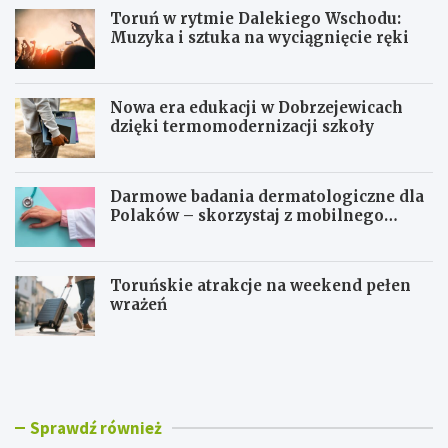
Toruń w rytmie Dalekiego Wschodu:
Muzyka i sztuka na wyciągnięcie ręki
Nowa era edukacji w Dobrzejewicach
dzięki termomodernizacji szkoły
Darmowe badania dermatologiczne dla
Polaków – skorzystaj z mobilnego
gabinetu!
Toruńskie atrakcje na weekend pełen
wrażeń
T
N
o
o
r
w
u
a
ń
e
Sprawdź również
w
r
r
a