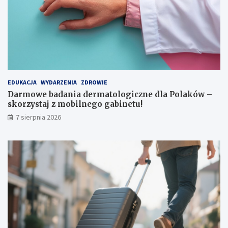
i
z
e
k
r
o
ę
ł
k
y
i
EDUKACJA
WYDARZENIA
ZDROWIE
Darmowe badania dermatologiczne dla Polaków –
skorzystaj z mobilnego gabinetu!
7 sierpnia 2026