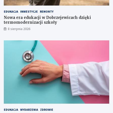
r
o
EDUKACJA
INWESTYCJE
REMONTY
d
Nowa era edukacji w Dobrzejewicach dzięki
z
termomodernizacji szkoły
i
n
8 sierpnia 2026
y
!
EDUKACJA
WYDARZENIA
ZDROWIE