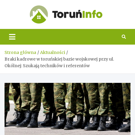
Skip
to
content
Toruń
Info
Strona główna
Aktualności
Braki kadrowe w toruńskiej bazie wojskowej przy ul.
Okólnej: Szukają techników i referentów