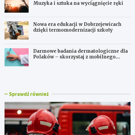
Muzyka i sztuka na wyciągnięcie ręki
Nowa era edukacji w Dobrzejewicach
dzięki termomodernizacji szkoły
Darmowe badania dermatologiczne dla
Polaków – skorzystaj z mobilnego
gabinetu!
T
T
o
o
r
r
u
u
ń
ń
Sprawdź również
ś
w
w
r
i
y
ę
t
t
m
u
i
j
e
e
D