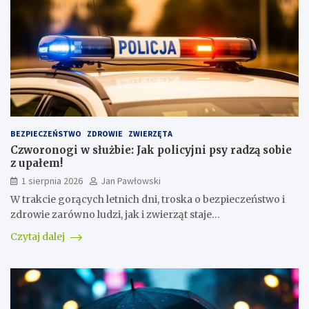
BEZPIECZEŃSTWO
ZDROWIE
ZWIERZĘTA
Czworonogi w służbie: Jak policyjni psy radzą sobie
z upałem!
1 sierpnia 2026
Jan Pawłowski
W trakcie gorących letnich dni, troska o bezpieczeństwo i
zdrowie zarówno ludzi, jak i zwierząt staje…
Czytaj dalej