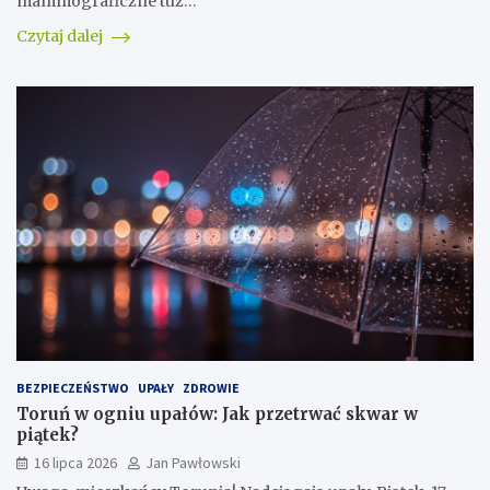
mammograficzne tuż…
Czytaj dalej
BEZPIECZEŃSTWO
UPAŁY
ZDROWIE
Toruń w ogniu upałów: Jak przetrwać skwar w
piątek?
16 lipca 2026
Jan Pawłowski