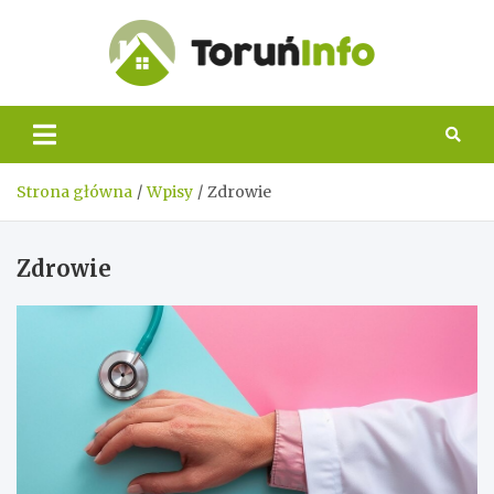
Skip
to
content
Toruń
Info
Strona główna
Wpisy
Zdrowie
Zdrowie