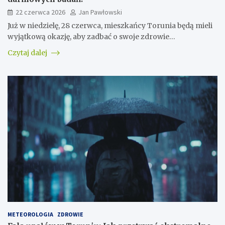
22 czerwca 2026
Jan Pawłowski
Już w niedzielę, 28 czerwca, mieszkańcy Torunia będą mieli
wyjątkową okazję, aby zadbać o swoje zdrowie…
Czytaj dalej
METEOROLOGIA
ZDROWIE