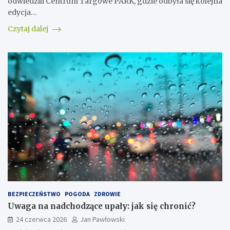
odwiedzili Centrum Targowe PARK, gdzie odbyła się kolejna
edycja…
Czytaj dalej
BEZPIECZEŃSTWO
POGODA
ZDROWIE
Uwaga na nadchodzące upały: jak się chronić?
24 czerwca 2026
Jan Pawłowski