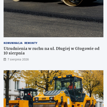
o
b
i
l
n
e
g
o
g
KOMUNIKACJA
REMONTY
a
Utrudnienia w ruchu na ul. Długiej w Głogowie od
b
10 sierpnia
i
n
7 sierpnia 2026
e
t
u
!