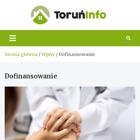
Skip
to
content
Toruń
Info
Strona główna
Wpisy
Dofinansowanie
Dofinansowanie