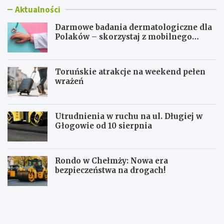
Aktualności
Darmowe badania dermatologiczne dla
Polaków – skorzystaj z mobilnego
gabinetu!
Toruńskie atrakcje na weekend pełen
wrażeń
Utrudnienia w ruchu na ul. Długiej w
Głogowie od 10 sierpnia
Rondo w Chełmży: Nowa era
bezpieczeństwa na drogach!
D
T
a
o
r
r
m
u
o
ń