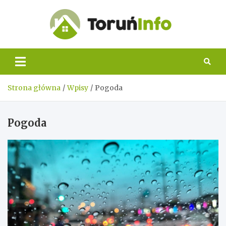
Skip
to
content
Toruń
Info
Strona główna
Wpisy
Pogoda
Pogoda