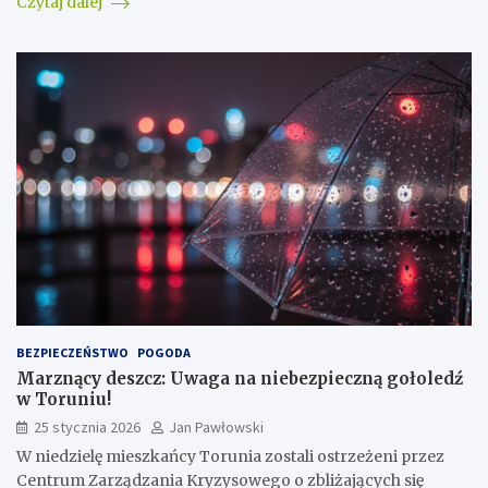
Czytaj dalej
BEZPIECZEŃSTWO
POGODA
Marznący deszcz: Uwaga na niebezpieczną gołoledź
w Toruniu!
25 stycznia 2026
Jan Pawłowski
W niedzielę mieszkańcy Torunia zostali ostrzeżeni przez
Centrum Zarządzania Kryzysowego o zbliżających się