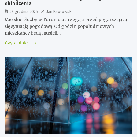
oblodzenia
23 grudnia 2025
Jan Pawłowski
Miejskie służby w Toruniu ostrzegają przed pogarszającą
się sytuacją pogodową. Od godzin popołudniowych
mieszkańcy będą musieli…
Czytaj dalej