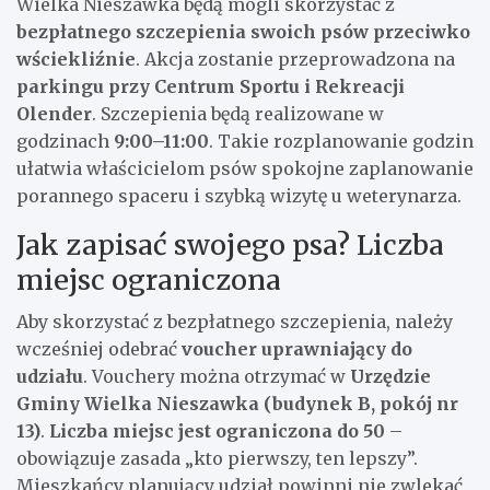
Wielka Nieszawka będą mogli skorzystać z
bezpłatnego szczepienia swoich psów przeciwko
wściekliźnie
. Akcja zostanie przeprowadzona na
parkingu przy Centrum Sportu i Rekreacji
Olender
. Szczepienia będą realizowane w
godzinach
9:00–11:00
. Takie rozplanowanie godzin
ułatwia właścicielom psów spokojne zaplanowanie
porannego spaceru i szybką wizytę u weterynarza.
Jak zapisać swojego psa? Liczba
miejsc ograniczona
Aby skorzystać z bezpłatnego szczepienia, należy
wcześniej odebrać
voucher uprawniający do
udziału
. Vouchery można otrzymać w
Urzędzie
Gminy Wielka Nieszawka (budynek B, pokój nr
13)
.
Liczba miejsc jest ograniczona do 50
–
obowiązuje zasada „kto pierwszy, ten lepszy”.
Mieszkańcy planujący udział powinni nie zwlekać