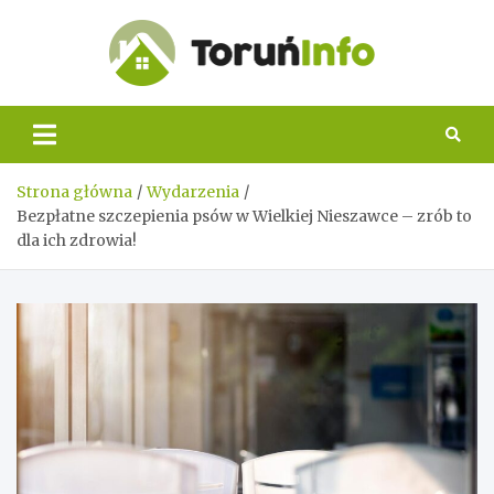
Skip
to
content
Toruń
Info
Strona główna
Wydarzenia
Bezpłatne szczepienia psów w Wielkiej Nieszawce – zrób to
dla ich zdrowia!