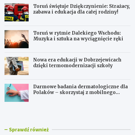
Toruń świętuje Dziękczynienie: Strażacy,
zabawa i edukacja dla całej rodziny!
Toruń w rytmie Dalekiego Wschodu:
Muzyka i sztuka na wyciągnięcie ręki
Nowa era edukacji w Dobrzejewicach
dzięki termomodernizacji szkoły
Darmowe badania dermatologiczne dla
Polaków – skorzystaj z mobilnego
gabinetu!
T
T
o
o
r
r
u
u
ń
ń
Sprawdź również
ś
w