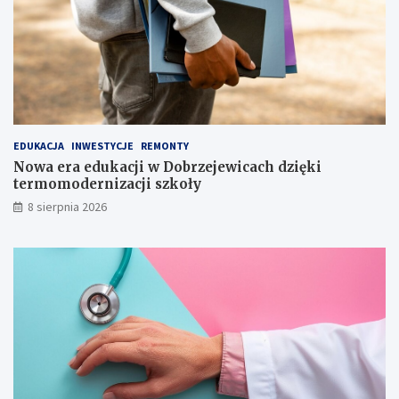
a
i
c
e
a
r
ł
ę
e
k
j
i
r
o
EDUKACJA
INWESTYCJE
REMONTY
d
Nowa era edukacji w Dobrzejewicach dzięki
z
termomodernizacji szkoły
i
n
8 sierpnia 2026
y
!