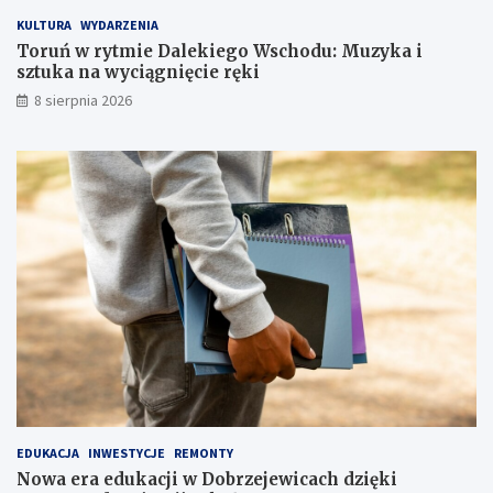
o
z
KULTURA
WYDARZENIA
W
e
s
j
Toruń w rytmie Dalekiego Wschodu: Muzyka i
c
e
sztuka na wyciągnięcie ręki
h
w
8 sierpnia 2026
o
i
d
c
u
a
:
c
M
h
u
d
z
z
y
i
k
ę
a
k
i
i
s
t
z
e
t
r
u
m
k
o
a
m
EDUKACJA
INWESTYCJE
REMONTY
n
o
Nowa era edukacji w Dobrzejewicach dzięki
a
d