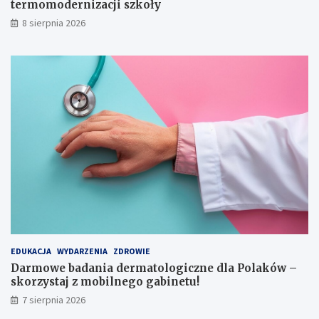
termomodernizacji szkoły
w
e
8 sierpnia 2026
y
r
c
n
i
i
ą
z
g
a
n
c
i
j
ę
i
c
s
i
z
e
k
r
o
ę
ł
k
y
i
EDUKACJA
WYDARZENIA
ZDROWIE
Darmowe badania dermatologiczne dla Polaków –
skorzystaj z mobilnego gabinetu!
7 sierpnia 2026