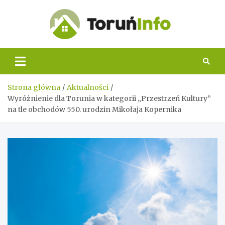
Skip
to
content
Toruń
Info
Strona główna
Aktualności
Wyróżnienie dla Torunia w kategorii „Przestrzeń Kultury”
na tle obchodów 550. urodzin Mikołaja Kopernika