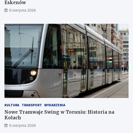
:
i
Eskenów
N
u
6 sierpnia 2026
o
:
c
H
n
i
a
s
r
t
e
o
n
r
o
i
w
a
a
n
c
a
j
K
a
o
D
ł
o
a
m
c
u
h
KULTURA
TRANSPORT
WYDARZENIA
E
Nowe Tramwaje Swing w Toruniu: Historia na
s
Kołach
k
6 sierpnia 2026
e
n