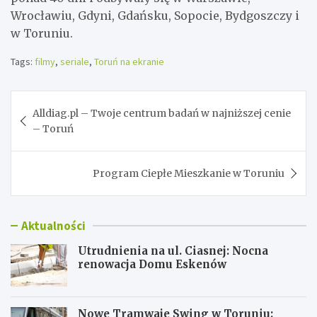
Wrocławiu, Gdyni, Gdańsku, Sopocie, Bydgoszczy i
w Toruniu.
Tags:
filmy
,
seriale
,
Toruń na ekranie
Nawigacja
Alldiag.pl – Twoje centrum badań w najniższej cenie
wpisu
– Toruń
Program Ciepłe Mieszkanie w Toruniu
Aktualności
Utrudnienia na ul. Ciasnej: Nocna
renowacja Domu Eskenów
Nowe Tramwaje Swing w Toruniu: