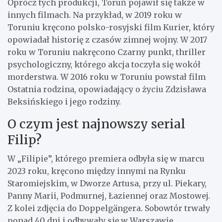
Oprócz tych produkcji, Toruń pojawił się także w
innych filmach. Na przykład, w 2019 roku w
Toruniu kręcono polsko-rosyjski film Kurier, który
opowiadał historię z czasów zimnej wojny. W 2017
roku w Toruniu nakręcono Czarny punkt, thriller
psychologiczny, którego akcja toczyła się wokół
morderstwa. W 2016 roku w Toruniu powstał film
Ostatnia rodzina, opowiadający o życiu Zdzisława
Beksińskiego i jego rodziny.
O czym jest najnowszy serial
Filip?
W „Filipie”, którego premiera odbyła się w marcu
2023 roku, kręcono między innymi na Rynku
Staromiejskim, w Dworze Artusa, przy ul. Piekary,
Panny Marii, Podmurnej, Łaziennej oraz Mostowej.
Z kolei zdjęcia do Doppelgängera. Sobowtór trwały
ponad 40 dni i odbywały się w Warszawie,