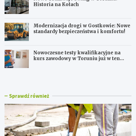
Historia na Kołach
Modernizacja drogi w Gostkowie: Nowe
standardy bezpieczeństwa i komfortu!
Nowoczesne testy kwalifikacyjne na
kurs zawodowy w Toruniu już w ten
weekend!
U
N
t
o
r
w
u
e
d
T
Sprawdź również
n
r
i
a
e
m
n
w
i
a
a
j
n
e