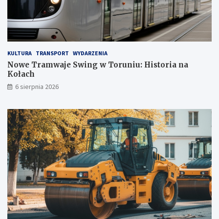
j
K
a
o
D
ł
o
a
m
c
u
h
KULTURA
TRANSPORT
WYDARZENIA
E
Nowe Tramwaje Swing w Toruniu: Historia na
s
Kołach
k
6 sierpnia 2026
e
n
ó
w