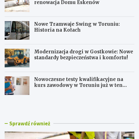
renowacja Domu Eskenów
Nowe Tramwaje Swing w Toruniu:
Historia na Kołach
Modernizacja drogi w Gostkowie: Nowe
standardy bezpieczeństwa i komfortu!
Nowoczesne testy kwalifikacyjne na
kurs zawodowy w Toruniu już w ten
weekend!
U
N
t
o
r
w
u
e
d
T
Sprawdź również
n
r
i
a
e
m