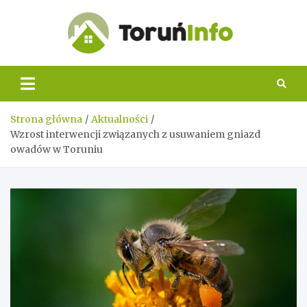
Skip
to
content
Toruń
Info
Strona główna
Aktualności
Wzrost interwencji związanych z usuwaniem gniazd
owadów w Toruniu