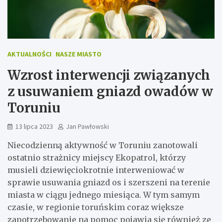
AKTUALNOŚCI
NASZE MIASTO
Wzrost interwencji związanych
z usuwaniem gniazd owadów w
Toruniu
13 lipca 2023
Jan Pawłowski
Niecodzienną aktywność w Toruniu zanotowali
ostatnio strażnicy miejscy Ekopatrol, którzy
musieli dziewięciokrotnie interweniować w
sprawie usuwania gniazd os i szerszeni na terenie
miasta w ciągu jednego miesiąca. W tym samym
czasie, w regionie toruńskim coraz większe
zapotrzebowanie na pomoc pojawia się również ze