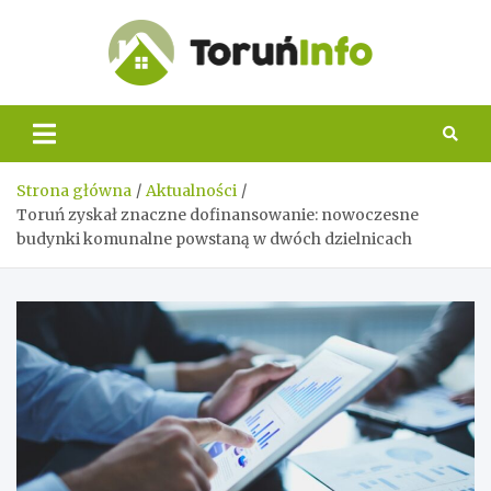
Skip
to
content
Toruń
Info
Strona główna
Aktualności
Toruń zyskał znaczne dofinansowanie: nowoczesne
budynki komunalne powstaną w dwóch dzielnicach