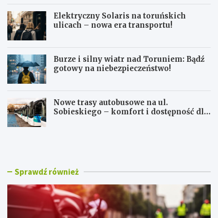
Elektryczny Solaris na toruńskich
ulicach – nowa era transportu!
Burze i silny wiatr nad Toruniem: Bądź
gotowy na niebezpieczeństwo!
Nowe trasy autobusowe na ul.
Sobieskiego – komfort i dostępność dla
mieszkańców!
R
E
o
l
w
e
e
k
r
t
Sprawdź również
o
r
w
y
a
c
R
z
o
n