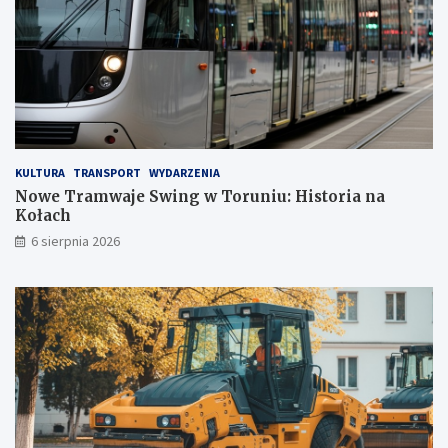
w
a
a
n
c
a
j
K
a
o
D
ł
o
a
m
c
u
h
KULTURA
TRANSPORT
WYDARZENIA
E
Nowe Tramwaje Swing w Toruniu: Historia na
s
Kołach
k
6 sierpnia 2026
e
n
ó
w