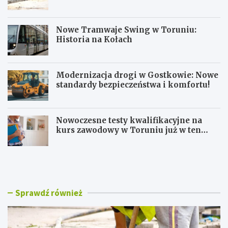
Nowe Tramwaje Swing w Toruniu:
Historia na Kołach
Modernizacja drogi w Gostkowie: Nowe
standardy bezpieczeństwa i komfortu!
Nowoczesne testy kwalifikacyjne na
kurs zawodowy w Toruniu już w ten
weekend!
U
N
t
o
r
w
u
e
d
T
Sprawdź również
n
r
i
a
e
m
n
w