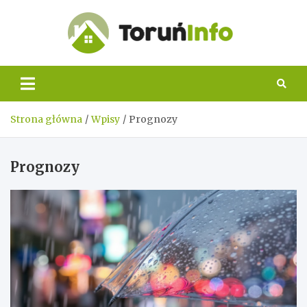
Skip
to
content
Toruń
Info
Strona główna
Wpisy
Prognozy
Prognozy