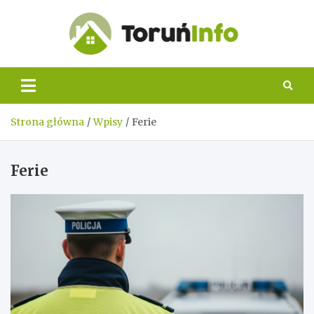
Skip
to
content
Toruń
Info
Strona główna
Wpisy
Ferie
Ferie