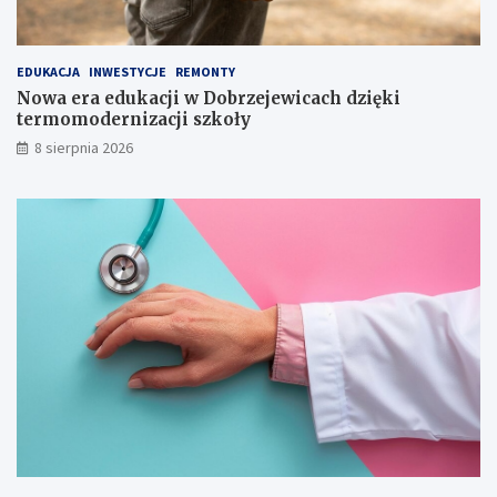
j
i
r
o
EDUKACJA
INWESTYCJE
REMONTY
d
Nowa era edukacji w Dobrzejewicach dzięki
z
termomodernizacji szkoły
i
n
8 sierpnia 2026
y
!