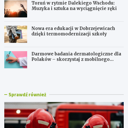
Toruń w rytmie Dalekiego Wschodu:
Muzyka i sztuka na wyciągnięcie ręki
Nowa era edukacji w Dobrzejewicach
dzięki termomodernizacji szkoły
Darmowe badania dermatologiczne dla
Polaków – skorzystaj z mobilnego
gabinetu!
T
T
o
o
r
r
u
u
ń
ń
Sprawdź również
ś
w
w
r
i
y
ę
t
t
m
u
i
j
e