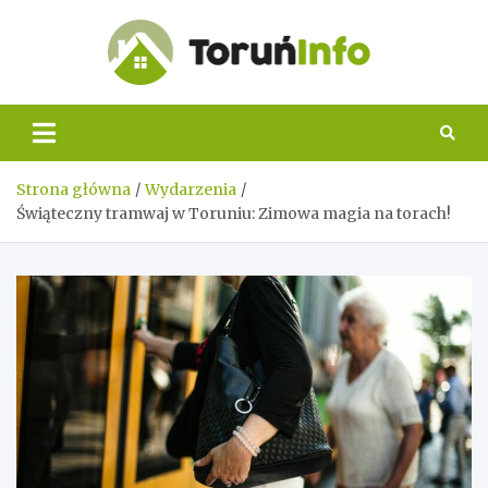
Skip
to
content
Toruń
Info
Strona główna
Wydarzenia
Świąteczny tramwaj w Toruniu: Zimowa magia na torach!