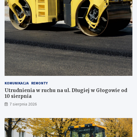
t
a
j
z
m
o
b
i
l
n
e
g
o
g
KOMUNIKACJA
REMONTY
a
Utrudnienia w ruchu na ul. Długiej w Głogowie od
b
10 sierpnia
i
n
7 sierpnia 2026
e
t
u
!