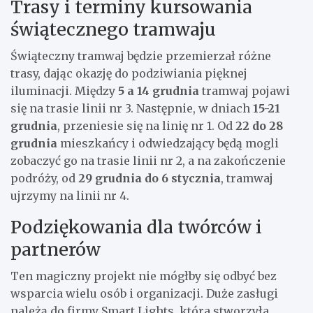
Trasy i terminy kursowania
świątecznego tramwaju
Świąteczny tramwaj będzie przemierzał różne
trasy, dając okazję do podziwiania pięknej
iluminacji. Między
5 a 14 grudnia
tramwaj pojawi
się na trasie linii nr 3. Następnie, w dniach
15-21
grudnia
, przeniesie się na linię nr 1. Od
22 do 28
grudnia
mieszkańcy i odwiedzający będą mogli
zobaczyć go na trasie linii nr 2, a na zakończenie
podróży, od
29 grudnia do 6 stycznia
, tramwaj
ujrzymy na linii nr 4.
Podziękowania dla twórców i
partnerów
Ten magiczny projekt nie mógłby się odbyć bez
wsparcia wielu osób i organizacji. Duże zasługi
należą do firmy Smart Lights, która stworzyła