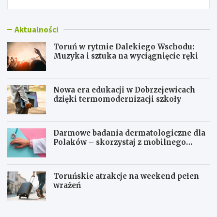
Aktualności
Toruń w rytmie Dalekiego Wschodu:
Muzyka i sztuka na wyciągnięcie ręki
Nowa era edukacji w Dobrzejewicach
dzięki termomodernizacji szkoły
Darmowe badania dermatologiczne dla
Polaków – skorzystaj z mobilnego
gabinetu!
Toruńskie atrakcje na weekend pełen
wrażeń
T
N
o
o