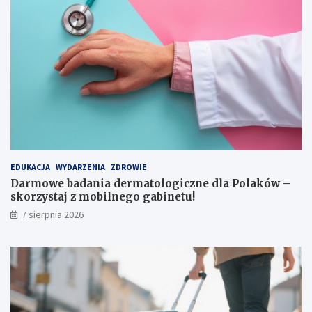
n
c
i
j
ę
i
c
s
i
z
e
k
r
o
ę
ł
k
y
i
EDUKACJA
WYDARZENIA
ZDROWIE
Darmowe badania dermatologiczne dla Polaków –
skorzystaj z mobilnego gabinetu!
7 sierpnia 2026