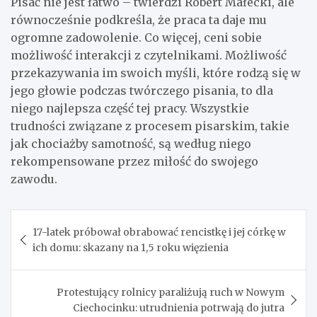
Pisać nie jest łatwo – twierdzi Robert Małecki, ale
równocześnie podkreśla, że praca ta daje mu
ogromne zadowolenie. Co więcej, ceni sobie
możliwość interakcji z czytelnikami. Możliwość
przekazywania im swoich myśli, które rodzą się w
jego głowie podczas twórczego pisania, to dla
niego najlepsza część tej pracy. Wszystkie
trudności związane z procesem pisarskim, takie
jak chociażby samotność, są według niego
rekompensowane przez miłość do swojego
zawodu.
Nawigacja
17-latek próbował obrabować rencistkę i jej córkę w
wpisu
ich domu: skazany na 1,5 roku więzienia
Protestujący rolnicy paraliżują ruch w Nowym
Ciechocinku: utrudnienia potrwają do jutra