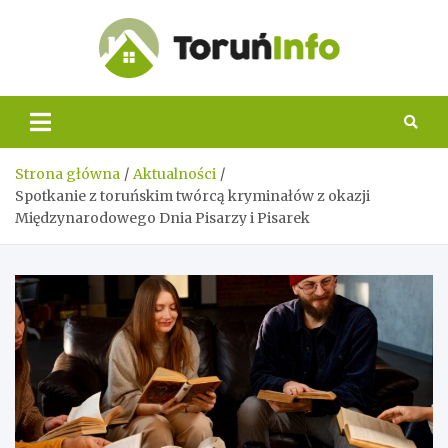
Skip
to
content
Toruń
Info
Strona główna
Aktualności
Spotkanie z toruńskim twórcą kryminałów z okazji
Międzynarodowego Dnia Pisarzy i Pisarek