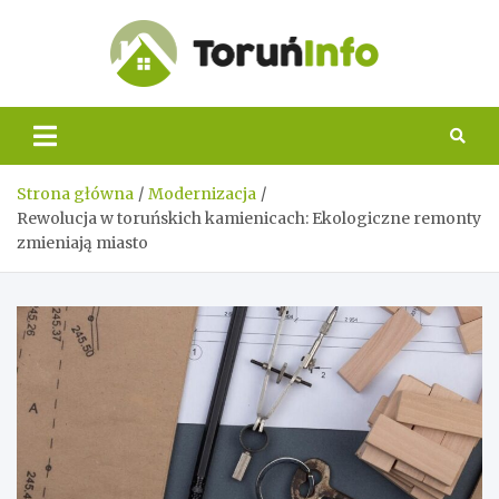
Skip
to
content
Toruń
Info
Strona główna
Modernizacja
Rewolucja w toruńskich kamienicach: Ekologiczne remonty
zmieniają miasto