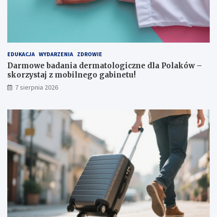
r
o
ę
ł
k
y
i
EDUKACJA
WYDARZENIA
ZDROWIE
Darmowe badania dermatologiczne dla Polaków –
skorzystaj z mobilnego gabinetu!
7 sierpnia 2026