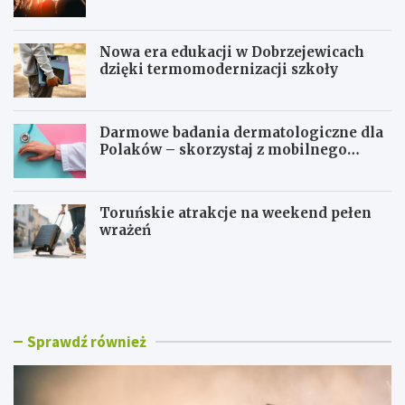
Nowa era edukacji w Dobrzejewicach
dzięki termomodernizacji szkoły
Darmowe badania dermatologiczne dla
Polaków – skorzystaj z mobilnego
gabinetu!
Toruńskie atrakcje na weekend pełen
wrażeń
T
N
o
o
r
w
u
a
ń
e
Sprawdź również
w
r
r
a
y
e
t
d