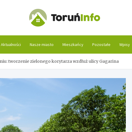
Toruń
Aktualności
Nasze miasto
Mieszkańcy
Pozostałe
Wpisy
niu: tworzenie zielonego korytarza wzdłuż ulicy Gagarina