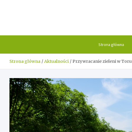
Skip
to
content
Strona główna
Strona główna
Aktualności
Przywracanie zieleni w Toru