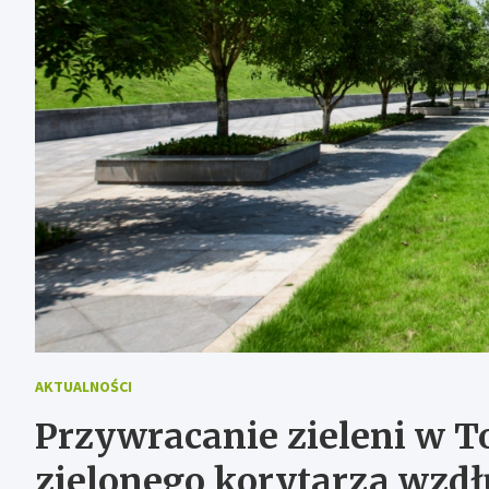
AKTUALNOŚCI
Przywracanie zieleni w T
zielonego korytarza wzdł