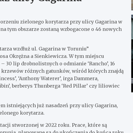
worzeniu zielonego korytarza przy ulicy Gagarina w
e na tym obszarze zostaną wzbogacone o 46 nowych
tarza wzdłuż ul. Gagarina w Toruniu”
osa Okrężna a Sienkiewicza. W tym miejscu
 30 lip drobnolistnych o odmianie ‘Rancho’, 16
00 krzewów różnych gatunków, wśród których znajdą
incess’, ‘Anthony Waterer’, irga Dammera,
ibin’, berberys Thunberga ‘Red Pillar’ czy liliowiec
 istniejących już nasadzeń przy ulicy Gagarina,
elonego korytarza.
cji stworzonej w 2022 roku. Prace, które są
Torunia, planowane są do ukończenia do końca roku