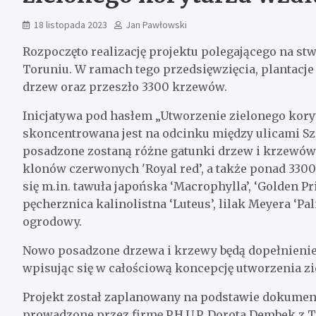
18 listopada 2023
Jan Pawłowski
Rozpoczęto realizację projektu polegającego na st
Toruniu. W ramach tego przedsięwzięcia, plantacj
drzew oraz przeszło 3300 krzewów.
Inicjatywa pod hasłem „Utworzenie zielonego kory
skoncentrowana jest na odcinku między ulicami Sz
posadzone zostaną różne gatunki drzew i krzewów –
klonów czerwonych 'Royal red’, a także ponad 33
się m.in. tawuła japońska ‘Macrophylla’, ‘Golden Pr
pęcherznica kalinolistna ‘Luteus’, lilak Meyera ‘Pal
ogrodowy.
Nowo posadzone drzewa i krzewy będą dopełnieniem
wpisując się w całościową koncepcję utworzenia zi
Projekt został zaplanowany na podstawie dokumenta
prowadzone przez firmę P.H.U.P. Dorota Dembek z 