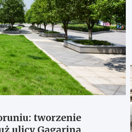
oruniu: tworzenie
uż ulicy Gagarina