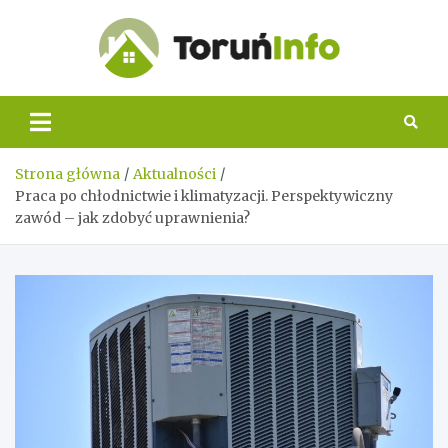
Skip
to
content
Toruń
Info
Strona główna
Aktualności
Praca po chłodnictwie i klimatyzacji. Perspektywiczny
zawód – jak zdobyć uprawnienia?