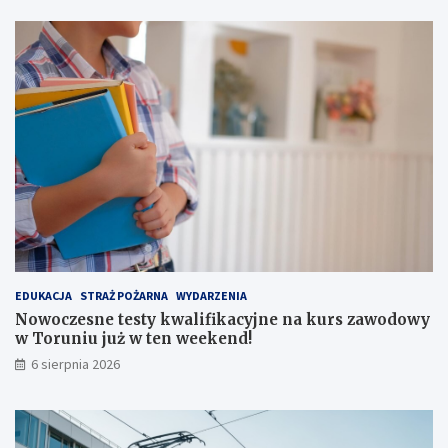
c
z
e
ń
s
t
w
a
i
k
o
m
f
o
r
EDUKACJA
STRAŻ POŻARNA
WYDARZENIA
t
Nowoczesne testy kwalifikacyjne na kurs zawodowy
u
w Toruniu już w ten weekend!
!
6 sierpnia 2026