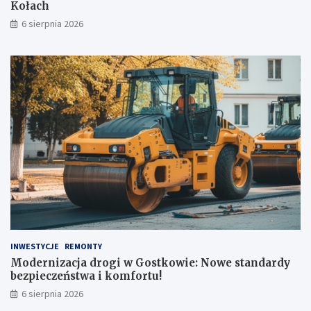
i
o
Kołach
u
w
6 sierpnia 2026
:
i
H
e
i
:
s
N
t
o
o
w
r
e
i
s
a
t
n
a
a
n
K
d
o
a
ł
r
a
d
c
y
h
b
INWESTYCJE
REMONTY
e
Modernizacja drogi w Gostkowie: Nowe standardy
z
bezpieczeństwa i komfortu!
p
6 sierpnia 2026
i
e