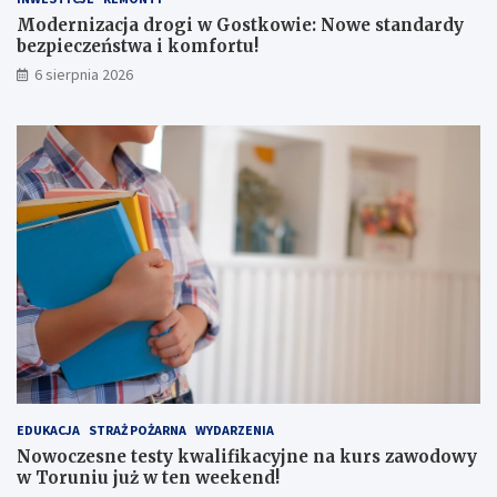
e
Modernizacja drogi w Gostkowie: Nowe standardy
z
bezpieczeństwa i komfortu!
p
6 sierpnia 2026
i
e
c
z
e
ń
s
t
w
a
i
k
o
m
f
o
r
EDUKACJA
STRAŻ POŻARNA
WYDARZENIA
t
Nowoczesne testy kwalifikacyjne na kurs zawodowy
u
w Toruniu już w ten weekend!
!