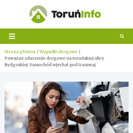
Skip
to
content
Toruń
Info
Strona główna
Wypadki drogowe
Poważne zdarzenie drogowe na toruńskiej ulicy
Bydgoskiej: Samochód wjechał pod tramwaj