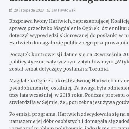
28 listopada 2023
Jan Pawłowski
Rozprawa Iwony Hartwich, reprezentującej Koalicj
sprawę przeciwko Magdalenie Ogórek, dziennikarce 
dotyczył wypowiedzi skierowanej do posłanki w p
Hartwich domagała się publicznego przeproszenia
Początek kontrowersji datuje się na 28 września 2
publicystyczno-satyrycznym zatytułowanym „W tyle
został temat dotyczący posłanki z Torunia.
Magdalena Ogórek określiła Iwonę Hartwich miane
pseudonimem tej ostatniej. Ta uwaga była odnies
trzy lata wcześniej, w 2018 roku. Podczas protestu
stwierdziła w Sejmie, że „potrzebna jest żywa gotó
Po emisji programu, Hartwich zdecydowała się na 
naruszenie jej dóbr osobistych i domagała się zad
rozwiązać problem polubownie, jednak nie otrzym