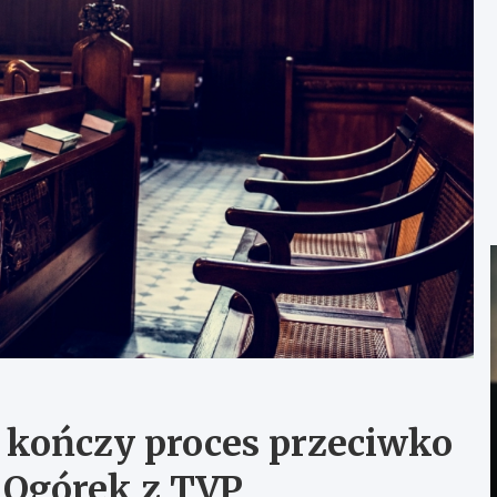
 kończy proces przeciwko
 Ogórek z TVP