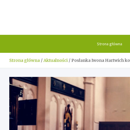
Skip
to
content
Strona główna
Strona główna
Aktualności
Posłanka Iwona Hartwich ko