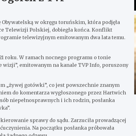
ę Obywatelską w okręgu toruńskim, która podjęła
Telewizji Polskiej, dobiegła końca. Konflikt
rogramie telewizyjnym emitowanym dwa lata temu.
.
021 roku. W ramach nocnego programu o tonie
 wizji”, emitowanym na kanale TVP Info, poruszony
m „żywej gotówki”, co jest powszechnie znanym
ieniem do komentarza wygłoszonego przez Hartwich
 osób niepełnosprawnych i ich rodzin, posłanka
wka”.
skierowanie sprawy do sądu. Zarzuciła prowadzącej
ośćuczynienia. Na początku posłanka próbowała
ała żadnego odzewu.