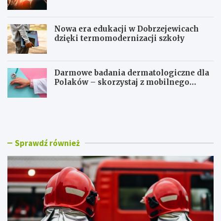
Nowa era edukacji w Dobrzejewicach
dzięki termomodernizacji szkoły
Darmowe badania dermatologiczne dla
Polaków – skorzystaj z mobilnego
gabinetu!
T
T
o
o
r
r
u
u
ń
ń
Sprawdź również
ś
w
w
r
i
y
ę
t
t
m
u
i
j
e
e
D
D
a