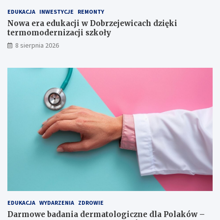
o
EDUKACJA
INWESTYCJE
REMONTY
d
Nowa era edukacji w Dobrzejewicach dzięki
z
termomodernizacji szkoły
i
n
8 sierpnia 2026
y
!
EDUKACJA
WYDARZENIA
ZDROWIE
Darmowe badania dermatologiczne dla Polaków –