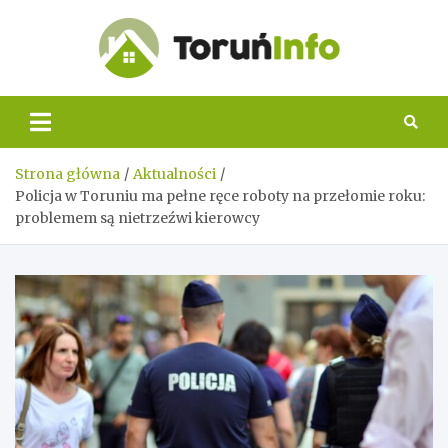
Skip
to
content
Toruń
Info
Strona główna
Aktualności
Policja w Toruniu ma pełne ręce roboty na przełomie roku:
problemem są nietrzeźwi kierowcy