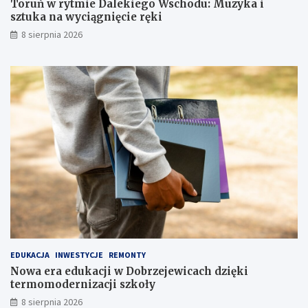
Toruń w rytmie Dalekiego Wschodu: Muzyka i
i
a
sztuka na wyciągnięcie ręki
e
w
8 sierpnia 2026
d
y
u
c
k
i
a
ą
c
g
j
n
a
i
d
ę
l
c
a
i
c
e
a
r
ł
ę
e
k
j
i
r
o
EDUKACJA
INWESTYCJE
REMONTY
d
Nowa era edukacji w Dobrzejewicach dzięki
z
termomodernizacji szkoły
i
n
8 sierpnia 2026