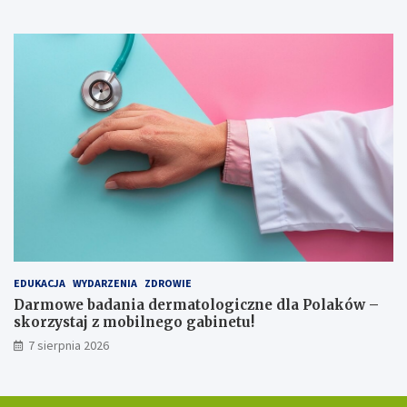
y
!
EDUKACJA
WYDARZENIA
ZDROWIE
Darmowe badania dermatologiczne dla Polaków –
skorzystaj z mobilnego gabinetu!
7 sierpnia 2026