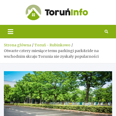
Skip
to
content
Toruń
Info
Strona główna
Toruń - Rubinkowo
Otwarte cztery miesiące temu parkingi park&ride na
wschodnim skraju Torunia nie zyskały popularności