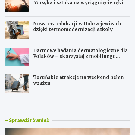
Muzyka i sztuka na wyciągnięcie ręki
Nowa era edukacji w Dobrzejewicach
dzięki termomodernizacji szkoły
Darmowe badania dermatologiczne dla
Polaków – skorzystaj z mobilnego
gabinetu!
Toruńskie atrakcje na weekend pełen
wrażeń
T
N
o
o
r
w
u
a
ń
e
Sprawdź również
w
r
r
a
y
e