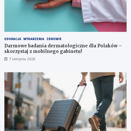
e
k
r
o
ę
ł
k
y
i
EDUKACJA
WYDARZENIA
ZDROWIE
Darmowe badania dermatologiczne dla Polaków –
skorzystaj z mobilnego gabinetu!
7 sierpnia 2026