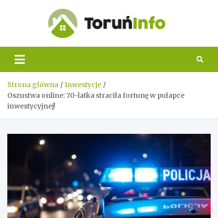
Skip
to
content
Toruń
Info
Strona główna
Inwestycje
Oszustwa online: 70-latka straciła fortunę w pułapce
inwestycyjnej!