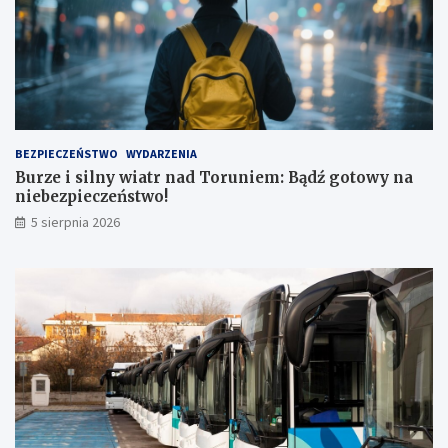
u
!
BEZPIECZEŃSTWO
WYDARZENIA
Burze i silny wiatr nad Toruniem: Bądź gotowy na
niebezpieczeństwo!
5 sierpnia 2026