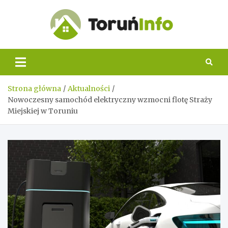
Skip
to
content
Toruń
Info
Strona główna
Aktualności
Nowoczesny samochód elektryczny wzmocni flotę Straży
Miejskiej w Toruniu