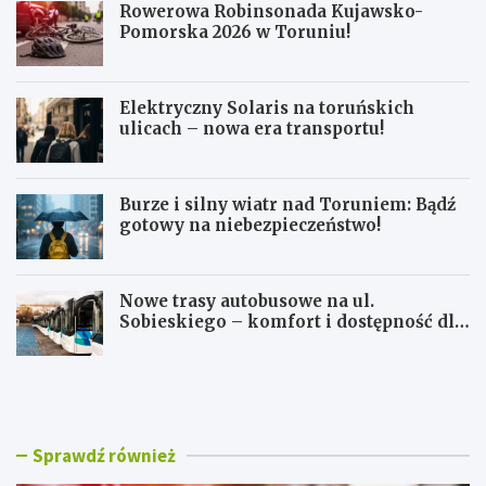
Rowerowa Robinsonada Kujawsko-
Pomorska 2026 w Toruniu!
Elektryczny Solaris na toruńskich
ulicach – nowa era transportu!
Burze i silny wiatr nad Toruniem: Bądź
gotowy na niebezpieczeństwo!
Nowe trasy autobusowe na ul.
Sobieskiego – komfort i dostępność dla
mieszkańców!
R
E
o
l
w
e
e
k
r
t
Sprawdź również
o
r
w
y