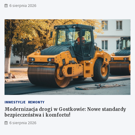
u
w
6 sierpnia 2026
:
i
H
e
i
:
s
N
t
o
o
w
r
e
i
s
a
t
n
a
a
n
K
d
o
a
ł
r
a
d
c
y
h
b
INWESTYCJE
REMONTY
e
Modernizacja drogi w Gostkowie: Nowe standardy
z
bezpieczeństwa i komfortu!
p
6 sierpnia 2026
i
e