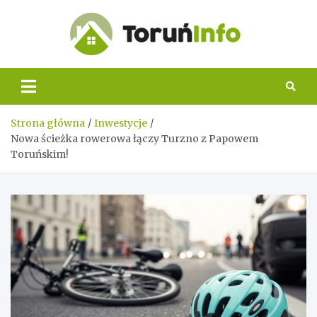
Skip
to
content
Toruń
Info
Strona główna
Inwestycje
Nowa ścieżka rowerowa łączy Turzno z Papowem
Toruńskim!