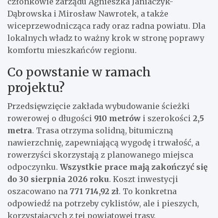
członkowie zarządu Agnieszka Janiaczyk-
Dąbrowska i Mirosław Nawrotek, a także
wiceprzewodnicząca rady oraz radna powiatu. Dla
lokalnych władz to ważny krok w stronę poprawy
komfortu mieszkańców regionu.
Co powstanie w ramach
projektu?
Przedsięwzięcie zakłada wybudowanie ścieżki
rowerowej o długości
910 metrów
i szerokości
2,5
metra
. Trasa otrzyma solidną, bitumiczną
nawierzchnię, zapewniającą wygodę i trwałość, a
rowerzyści skorzystają z planowanego miejsca
odpoczynku.
Wszystkie prace mają zakończyć się
do 30 sierpnia 2026 roku
. Koszt inwestycji
oszacowano na
771 714,92 zł
. To konkretna
odpowiedź na potrzeby cyklistów, ale i pieszych,
korzystających z tej powiatowej trasy.