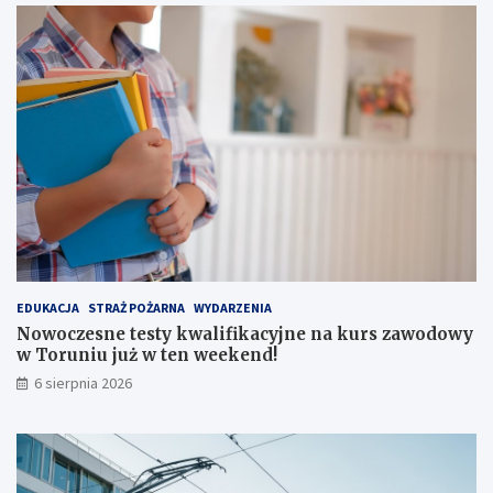
c
z
e
ń
s
t
w
a
i
k
o
m
f
o
r
EDUKACJA
STRAŻ POŻARNA
WYDARZENIA
t
Nowoczesne testy kwalifikacyjne na kurs zawodowy
u
w Toruniu już w ten weekend!
!
6 sierpnia 2026