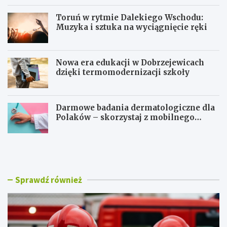
Toruń w rytmie Dalekiego Wschodu:
Muzyka i sztuka na wyciągnięcie ręki
Nowa era edukacji w Dobrzejewicach
dzięki termomodernizacji szkoły
Darmowe badania dermatologiczne dla
Polaków – skorzystaj z mobilnego
gabinetu!
T
T
o
o
r
r
u
u
ń
ń
Sprawdź również
ś
w
w
r
i
y
ę
t
t
m