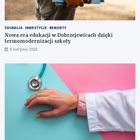
e
k
j
i
r
o
EDUKACJA
INWESTYCJE
REMONTY
d
Nowa era edukacji w Dobrzejewicach dzięki
z
termomodernizacji szkoły
i
n
8 sierpnia 2026
y
!