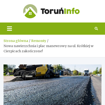
Skip
to
content
Toruń
Info
Strona główna
Remonty
Nowa nawierzchnia i plac manewrowy na ul. Krótkiej w
Cierpicach zakończone!