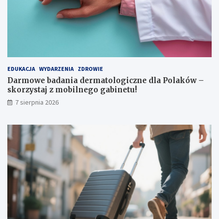
e
k
r
o
ę
ł
k
y
i
EDUKACJA
WYDARZENIA
ZDROWIE
Darmowe badania dermatologiczne dla Polaków –
skorzystaj z mobilnego gabinetu!
7 sierpnia 2026