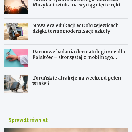
Muzyka i sztuka na wyciągnięcie ręki
Nowa era edukacji w Dobrzejewicach
dzięki termomodernizacji szkoły
Darmowe badania dermatologiczne dla
Polaków – skorzystaj z mobilnego
gabinetu!
Toruńskie atrakcje na weekend pełen
wrażeń
T
N
o
o
r
w
u
a
ń
e
Sprawdź również
w
r
r
a
y
e