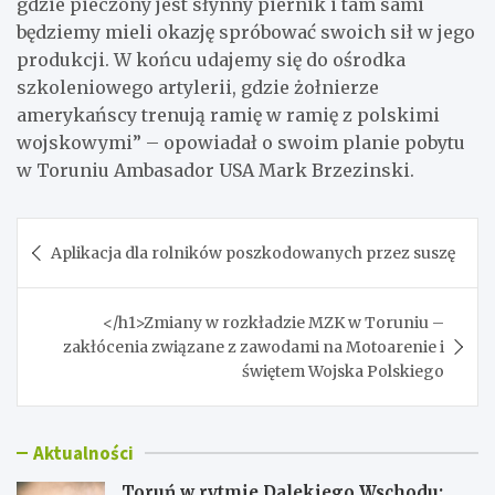
gdzie pieczony jest słynny piernik i tam sami
będziemy mieli okazję spróbować swoich sił w jego
produkcji. W końcu udajemy się do ośrodka
szkoleniowego artylerii, gdzie żołnierze
amerykańscy trenują ramię w ramię z polskimi
wojskowymi” – opowiadał o swoim planie pobytu
w Toruniu Ambasador USA Mark Brzezinski.
Nawigacja
Aplikacja dla rolników poszkodowanych przez suszę
wpisu
</h1>Zmiany w rozkładzie MZK w Toruniu –
zakłócenia związane z zawodami na Motoarenie i
świętem Wojska Polskiego
Aktualności
Toruń w rytmie Dalekiego Wschodu: