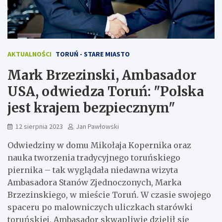
AKTUALNOŚCI
TORUŃ - STARE MIASTO
Mark Brzezinski, Ambasador
USA, odwiedza Toruń: "Polska
jest krajem bezpiecznym"
12 sierpnia 2023
Jan Pawłowski
Odwiedziny w domu Mikołaja Kopernika oraz
nauka tworzenia tradycyjnego toruńskiego
piernika – tak wyglądała niedawna wizyta
Ambasadora Stanów Zjednoczonych, Marka
Brzezinskiego, w mieście Toruń. W czasie swojego
spaceru po malowniczych uliczkach starówki
toruńskiej, Ambasador skwapliwie dzielił się