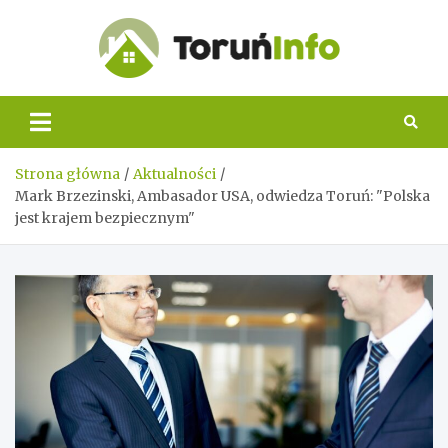
Skip
to
content
Toruń
Info
Strona główna
Aktualności
Mark Brzezinski, Ambasador USA, odwiedza Toruń: "Polska
jest krajem bezpiecznym"