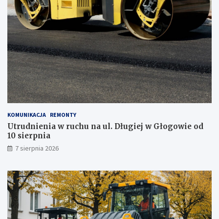
j
z
m
o
b
i
l
n
e
g
o
g
KOMUNIKACJA
REMONTY
a
Utrudnienia w ruchu na ul. Długiej w Głogowie od
b
10 sierpnia
i
n
7 sierpnia 2026
e
t
u
!