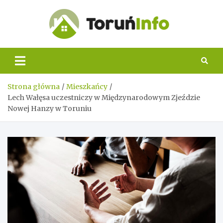
Skip
to
content
Toruń
Info
Strona główna
Mieszkańcy
Lech Wałęsa uczestniczy w Międzynarodowym Zjeździe
Nowej Hanzy w Toruniu