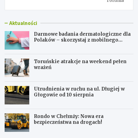
Torunia
Aktualności
Darmowe badania dermatologiczne dla
Polaków – skorzystaj z mobilnego
gabinetu!
Toruńskie atrakcje na weekend pełen
wrażeń
Utrudnienia w ruchu na ul. Długiej w
Głogowie od 10 sierpnia
Rondo w Chełmży: Nowa era
bezpieczeństwa na drogach!
D
T
a
o