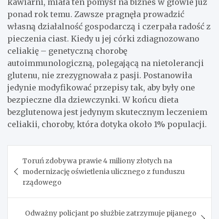
kawiarni, miała ten pomysł na biznes w głowie już
ponad rok temu. Zawsze pragnęła prowadzić
własną działalność gospodarczą i czerpała radość z
pieczenia ciast. Kiedy u jej córki zdiagnozowano
celiakię – genetyczną chorobę
autoimmunologiczną, polegającą na nietolerancji
glutenu, nie zrezygnowała z pasji. Postanowiła
jedynie modyfikować przepisy tak, aby były one
bezpieczne dla dziewczynki. W końcu dieta
bezglutenowa jest jedynym skutecznym leczeniem
celiakii, choroby, która dotyka około 1% populacji.
Nawigacja
Toruń zdobywa prawie 4 miliony złotych na
wpisu
modernizację oświetlenia ulicznego z funduszu
rządowego
Odważny policjant po służbie zatrzymuje pijanego