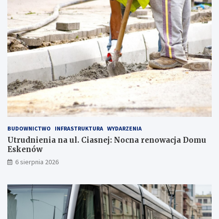
i
a
BUDOWNICTWO
INFRASTRUKTURA
WYDARZENIA
Utrudnienia na ul. Ciasnej: Nocna renowacja Domu
Eskenów
6 sierpnia 2026