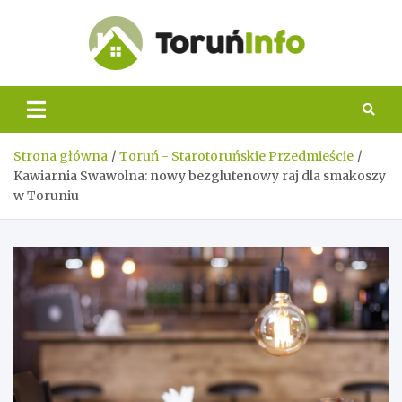
Skip
to
content
Toruń
Info
Strona główna
Toruń - Starotoruńskie Przedmieście
Kawiarnia Swawolna: nowy bezglutenowy raj dla smakoszy
w Toruniu