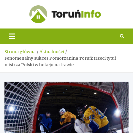
Skip
to
content
Toruń
Info
Strona główna
Aktualności
Fenomenalny sukces Pomorzanina Toruń: trzeci tytuł
mistrza Polski w hokeju na trawie