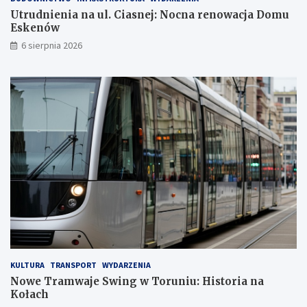
e
u
j
n
Utrudnienia na ul. Ciasnej: Nocna renowacja Domu
:
i
Eskenów
N
u
6 sierpnia 2026
o
:
c
H
n
i
a
s
r
t
e
o
n
r
o
i
w
a
a
n
c
a
j
K
a
o
D
ł
o
a
m
c
u
h
KULTURA
TRANSPORT
WYDARZENIA
E
Nowe Tramwaje Swing w Toruniu: Historia na
s
Kołach
k