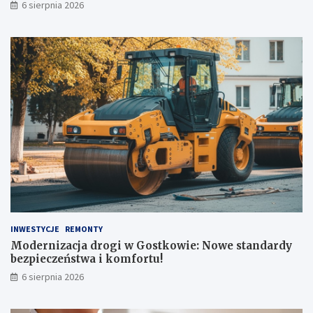
6 sierpnia 2026
e
n
ó
w
INWESTYCJE
REMONTY
Modernizacja drogi w Gostkowie: Nowe standardy
bezpieczeństwa i komfortu!
6 sierpnia 2026