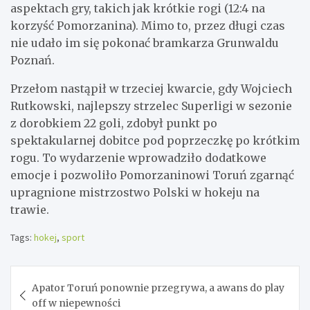
aspektach gry, takich jak krótkie rogi (12:4 na
korzyść Pomorzanina). Mimo to, przez długi czas
nie udało im się pokonać bramkarza Grunwaldu
Poznań.
Przełom nastąpił w trzeciej kwarcie, gdy Wojciech
Rutkowski, najlepszy strzelec Superligi w sezonie
z dorobkiem 22 goli, zdobył punkt po
spektakularnej dobitce pod poprzeczkę po krótkim
rogu. To wydarzenie wprowadziło dodatkowe
emocje i pozwoliło Pomorzaninowi Toruń zgarnąć
upragnione mistrzostwo Polski w hokeju na
trawie.
Tags:
hokej
,
sport
Nawigacja
Apator Toruń ponownie przegrywa, a awans do play
wpisu
off w niepewności