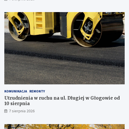
y
s
t
a
j
z
m
o
b
i
l
n
e
g
o
g
KOMUNIKACJA
REMONTY
a
Utrudnienia w ruchu na ul. Długiej w Głogowie od
b
10 sierpnia
i
n
7 sierpnia 2026
e
t
u