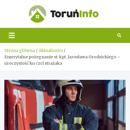
Skip
to
content
Toruń
Info
Strona główna
Aktualności
Emerytalne pożegnanie st. kpt. Jarosława Grodzickiego –
uroczystość ku czci strażaka