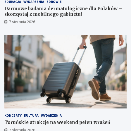
EDUKACJA
WYDARZENIA
ZDROWIE
l
e
o
k
Darmowe badania dermatologiczne dla Polaków –
g
e
skorzystaj z mobilnego gabinetu!
i
n
7 sierpnia 2026
c
d
z
p
n
e
e
ł
d
e
l
n
a
w
P
r
o
a
l
ż
a
e
k
ń
ó
w
–
s
k
KONCERTY
KULTURA
WYDARZENIA
o
Toruńskie atrakcje na weekend pełen wrażeń
r
7 sierpnia 2026
z