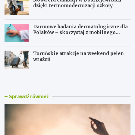
dzięki termomodernizacji szkoły
Darmowe badania dermatologiczne dla
Polaków – skorzystaj z mobilnego
gabinetu!
Toruńskie atrakcje na weekend pełen
wrażeń
T
N
o
o
r
w
u
a
ń
e
Sprawdź również
w
r
r
a
y
e
t
d
m
u
i
k
e
a