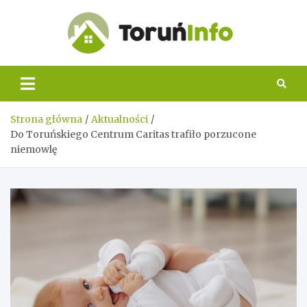
Skip
to
content
Toruń
Info
Strona główna
Aktualności
Do Toruńskiego Centrum Caritas trafiło porzucone
niemowlę