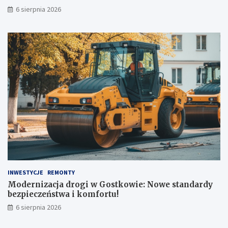
k
6 sierpnia 2026
e
n
ó
w
INWESTYCJE
REMONTY
Modernizacja drogi w Gostkowie: Nowe standardy
bezpieczeństwa i komfortu!
6 sierpnia 2026