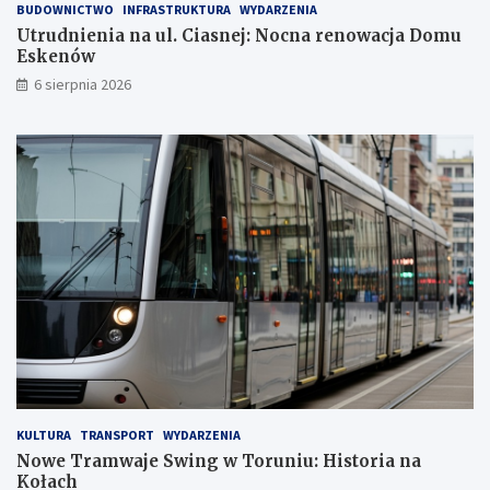
BUDOWNICTWO
INFRASTRUKTURA
WYDARZENIA
e
u
j
n
Utrudnienia na ul. Ciasnej: Nocna renowacja Domu
:
i
Eskenów
N
u
6 sierpnia 2026
o
:
c
H
n
i
a
s
r
t
e
o
n
r
o
i
w
a
a
n
c
a
j
K
a
o
D
ł
o
a
m
c
u
h
KULTURA
TRANSPORT
WYDARZENIA
E
Nowe Tramwaje Swing w Toruniu: Historia na
s
Kołach