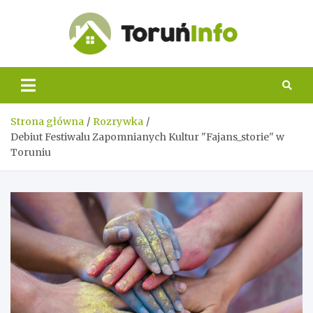
Skip
to
content
Toruń
Info
Strona główna
Rozrywka
Debiut Festiwalu Zapomnianych Kultur "Fajans_storie" w
Toruniu