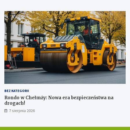
e
t
u
!
BEZ KATEGORII
Rondo w Chełmży: Nowa era bezpieczeństwa na
drogach!
7 sierpnia 2026