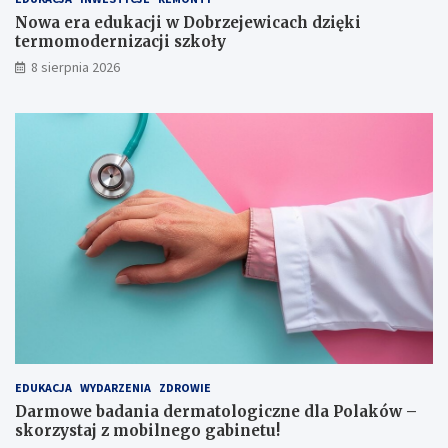
n
o
Nowa era edukacji w Dobrzejewicach dzięki
a
d
termomodernizacji szkoły
w
e
8 sierpnia 2026
y
r
c
n
i
i
ą
z
g
a
n
c
i
j
ę
i
c
s
i
z
e
k
r
o
ę
ł
k
y
i
EDUKACJA
WYDARZENIA
ZDROWIE
Darmowe badania dermatologiczne dla Polaków –
skorzystaj z mobilnego gabinetu!