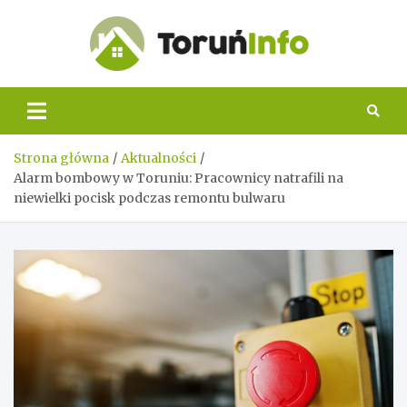
Skip
to
content
Toruń
Info
Strona główna
Aktualności
Alarm bombowy w Toruniu: Pracownicy natrafili na
niewielki pocisk podczas remontu bulwaru