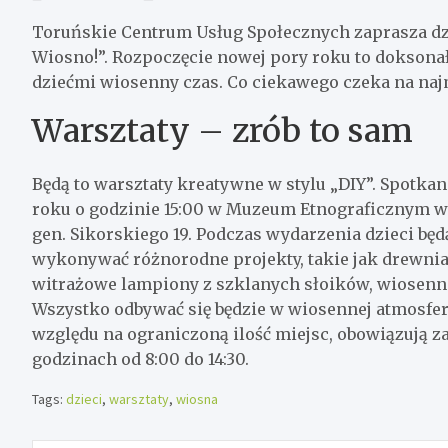
Toruńskie Centrum Usług Społecznych zaprasza dzie
Wiosno!”. Rozpoczęcie nowej pory roku to doksonał
dziećmi wiosenny czas. Co ciekawego czeka na na
Warsztaty – zrób to sam
Będą to warsztaty kreatywne w stylu „DIY”. Spotkani
roku o godzinie 15:00 w Muzeum Etnograficznym w T
gen. Sikorskiego 19. Podczas wydarzenia dzieci będ
wykonywać różnorodne projekty, takie jak drewni
witrażowe lampiony z szklanych słoików, wiosenn
Wszystko odbywać się będzie w wiosennej atmosfer
względu na ograniczoną ilość miejsc, obowiązują z
godzinach od 8:00 do 14:30.
Tags:
dzieci
,
warsztaty
,
wiosna