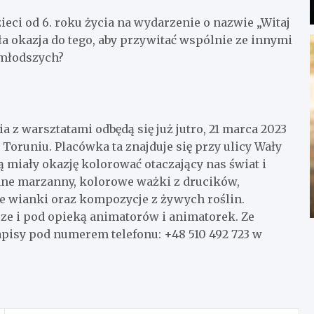
ci od 6. roku życia na wydarzenie o nazwie „Witaj
a okazja do tego, aby przywitać wspólnie ze innymi
jmłodszych?
a z warsztatami odbędą się już jutro, 21 marca 2023
oruniu. Placówka ta znajduje się przy ulicy Wały
ą miały okazję kolorować otaczający nas świat i
ane marzanny, kolorowe ważki z drucików,
e wianki oraz kompozycje z żywych roślin.
ze i pod opieką animatorów i animatorek. Ze
apisy pod numerem telefonu: +48 510 492 723 w