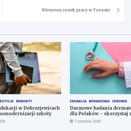
Wiosenny rynek pracy w Toruniu
ESTYCJE
REMONTY
EDUKACJA
WYDARZENIA
ZDROWIE
dukacji w Dobrzejewicach
Darmowe badania dermat
momodernizacji szkoły
dla Polaków – skorzystaj 
mobilnego gabinetu!
026
7 sierpnia 2026