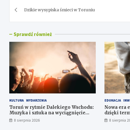
Nawigacja
Dzikie wysypiska śmieci w Toruniu
wpisu
Sprawdź również
KULTURA
WYDARZENIA
EDUKACJA
INW
Toruń w rytmie Dalekiego Wschodu:
Nowa era e
Muzyka i sztuka na wyciągnięcie
dzięki ter
ręki
8 sierpnia 2026
8 sierpnia 2