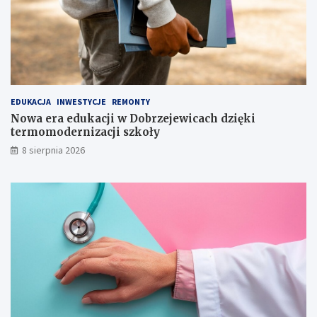
c
e
a
r
ł
ę
e
k
j
i
r
o
EDUKACJA
INWESTYCJE
REMONTY
d
Nowa era edukacji w Dobrzejewicach dzięki
z
termomodernizacji szkoły
i
n
8 sierpnia 2026
y
!