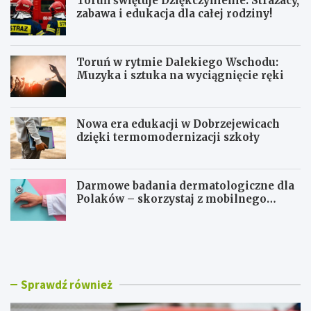
Toruń świętuje Dziękczynienie: Strażacy,
zabawa i edukacja dla całej rodziny!
Toruń w rytmie Dalekiego Wschodu:
Muzyka i sztuka na wyciągnięcie ręki
Nowa era edukacji w Dobrzejewicach
dzięki termomodernizacji szkoły
Darmowe badania dermatologiczne dla
Polaków – skorzystaj z mobilnego
gabinetu!
T
T
o
o
r
r
u
u
ń
ń
Sprawdź również
ś
w
w
r