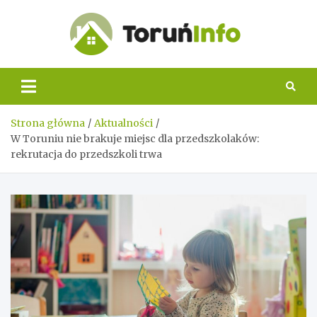
Skip
to
content
Toruń
Info
Strona główna
Aktualności
W Toruniu nie brakuje miejsc dla przedszkolaków:
rekrutacja do przedszkoli trwa