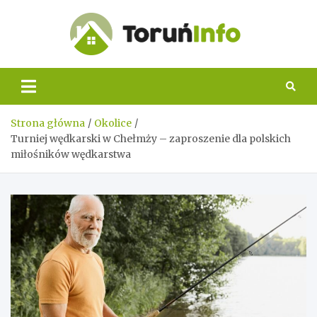
Skip
to
content
Toruń
Info
Strona główna
Okolice
Turniej wędkarski w Chełmży – zaproszenie dla polskich
miłośników wędkarstwa