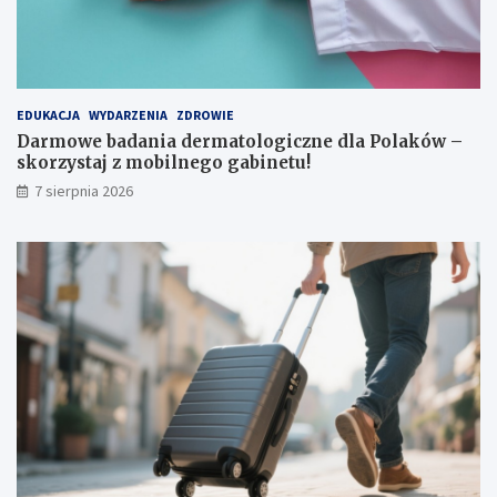
ę
ł
k
y
i
EDUKACJA
WYDARZENIA
ZDROWIE
Darmowe badania dermatologiczne dla Polaków –
skorzystaj z mobilnego gabinetu!
7 sierpnia 2026