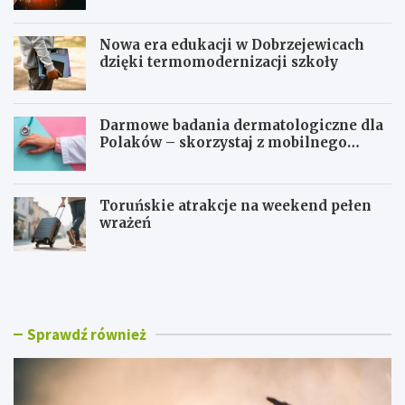
Nowa era edukacji w Dobrzejewicach
dzięki termomodernizacji szkoły
Darmowe badania dermatologiczne dla
Polaków – skorzystaj z mobilnego
gabinetu!
Toruńskie atrakcje na weekend pełen
wrażeń
T
N
o
o
r
w
u
a
ń
e
Sprawdź również
w
r
r
a
y
e
t
d
m
u