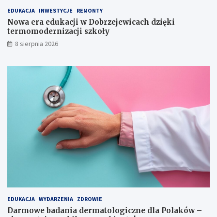
a
m
EDUKACJA
INWESTYCJE
REMONTY
n
o
Nowa era edukacji w Dobrzejewicach dzięki
a
d
termomodernizacji szkoły
w
e
8 sierpnia 2026
y
r
c
n
i
i
ą
z
g
a
n
c
i
j
ę
i
c
s
i
z
e
k
r
o
ę
ł
k
y
i
EDUKACJA
WYDARZENIA
ZDROWIE
Darmowe badania dermatologiczne dla Polaków –