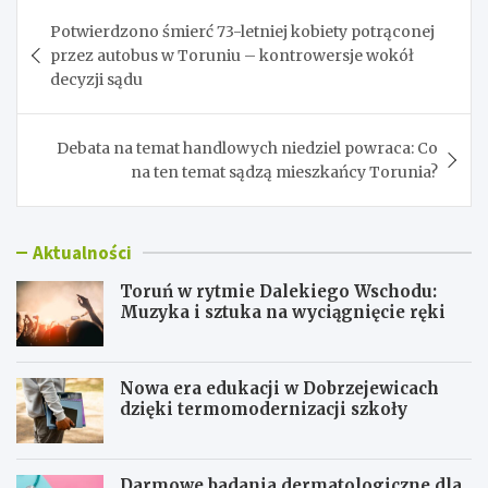
Nawigacja
Potwierdzono śmierć 73-letniej kobiety potrąconej
wpisu
przez autobus w Toruniu – kontrowersje wokół
decyzji sądu
Debata na temat handlowych niedziel powraca: Co
na ten temat sądzą mieszkańcy Torunia?
Aktualności
Toruń w rytmie Dalekiego Wschodu:
Muzyka i sztuka na wyciągnięcie ręki
Nowa era edukacji w Dobrzejewicach
dzięki termomodernizacji szkoły
Darmowe badania dermatologiczne dla