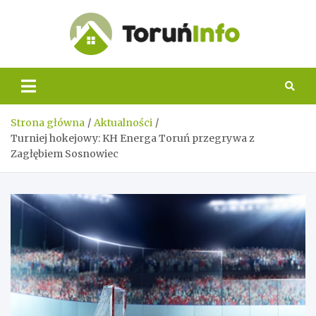
Skip
to
content
Toruń
Info
Strona główna
Aktualności
Turniej hokejowy: KH Energa Toruń przegrywa z
Zagłębiem Sosnowiec