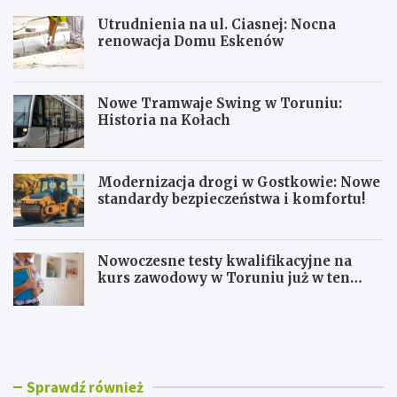
Utrudnienia na ul. Ciasnej: Nocna
renowacja Domu Eskenów
Nowe Tramwaje Swing w Toruniu:
Historia na Kołach
Modernizacja drogi w Gostkowie: Nowe
standardy bezpieczeństwa i komfortu!
Nowoczesne testy kwalifikacyjne na
kurs zawodowy w Toruniu już w ten
weekend!
U
N
t
o
r
w
u
e
d
T
Sprawdź również
n
r