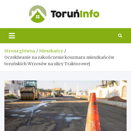
Skip
to
content
Toruń
Info
Strona główna
Mieszkańcy
Oczekiwanie na zakończenie koszmaru mieszkańców
toruńskich Wrzosów na ulicy Traktorowej