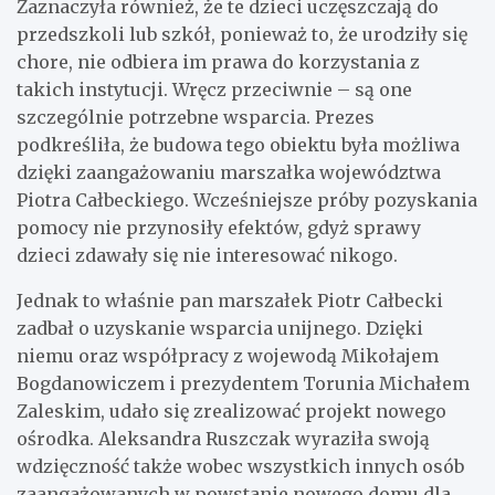
Zaznaczyła również, że te dzieci uczęszczają do
przedszkoli lub szkół, ponieważ to, że urodziły się
chore, nie odbiera im prawa do korzystania z
takich instytucji. Wręcz przeciwnie – są one
szczególnie potrzebne wsparcia. Prezes
podkreśliła, że budowa tego obiektu była możliwa
dzięki zaangażowaniu marszałka województwa
Piotra Całbeckiego. Wcześniejsze próby pozyskania
pomocy nie przynosiły efektów, gdyż sprawy
dzieci zdawały się nie interesować nikogo.
Jednak to właśnie pan marszałek Piotr Całbecki
zadbał o uzyskanie wsparcia unijnego. Dzięki
niemu oraz współpracy z wojewodą Mikołajem
Bogdanowiczem i prezydentem Torunia Michałem
Zaleskim, udało się zrealizować projekt nowego
ośrodka. Aleksandra Ruszczak wyraziła swoją
wdzięczność także wobec wszystkich innych osób
zaangażowanych w powstanie nowego domu dla