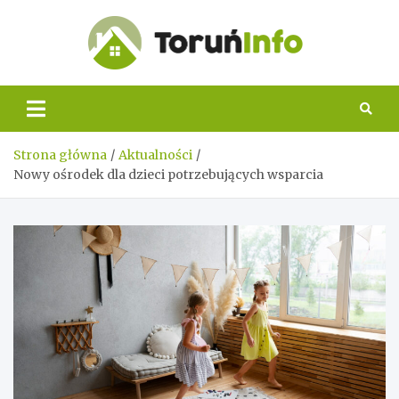
Skip
to
content
Toruń
Info
Strona główna
Aktualności
Nowy ośrodek dla dzieci potrzebujących wsparcia