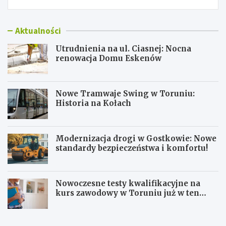
Aktualności
Utrudnienia na ul. Ciasnej: Nocna
renowacja Domu Eskenów
Nowe Tramwaje Swing w Toruniu:
Historia na Kołach
Modernizacja drogi w Gostkowie: Nowe
standardy bezpieczeństwa i komfortu!
Nowoczesne testy kwalifikacyjne na
kurs zawodowy w Toruniu już w ten
weekend!
U
N
t
o